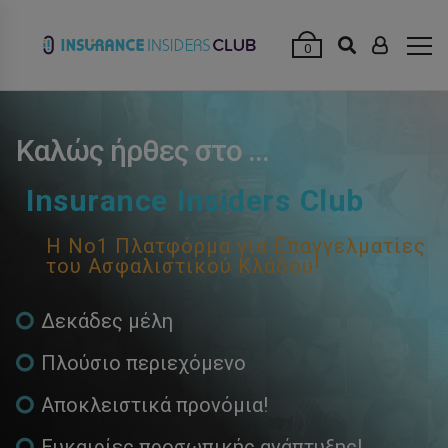
modal-check
0
Καλώς ήρθες στο ...
Insurance Insiders Club
Η Νο1 Πλατφόρμα για Επαγγελματίες
του Ασφαλιστικού Κλάδου!
Δεκάδες μέλη
Πλούσιο περιεχόμενο
Αποκλειστικά προνόμια!
Ευκαιρίες προσωπικής ανάπτυξης!