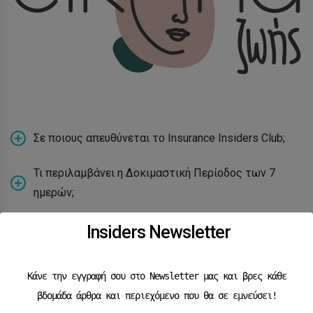
Σε ποιους απευθύνεται το Insurance Insiders Club;
Τι περιλαμβάνει η Δοκιμαστική Περίοδος των 7
ημερών;
Τι θα συμβεί στο τέλος της Δοκιμαστικής Περιόδου;
Insiders Newsletter
Πότε και πως μπορώ να ακυρώσω τη συνδρομή μου;
Κάνε την εγγραφή σου στο Newsletter μας και βρες κάθε
βδομάδα άρθρα και περιεχόμενο που θα σε εμνεύσει!
Με ποιους τρόπους μπορώ να πληρώσω;