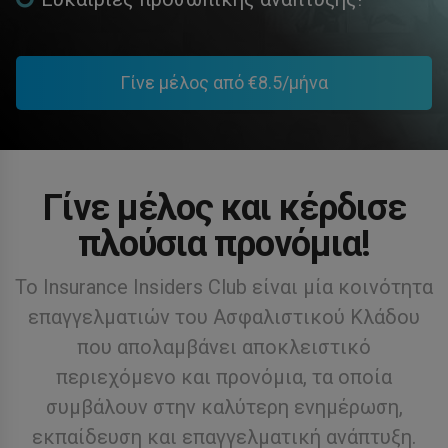
Γίνε μέλος από €8.5/μήνα
Γίνε μέλος και κέρδισε
πλούσια προνόμια!
Το Insurance Insiders Club είναι μία κοινότητα
επαγγελματιών του Ασφαλιστικού Κλάδου
που απολαμβάνει αποκλειστικό
περιεχόμενο και προνόμια, τα οποία
συμβάλουν στην καλύτερη ενημέρωση,
εκπαίδευση και επαγγελματική ανάπτυξη.