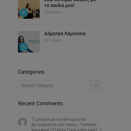
τα παιδιά μου!
400 views
4
Δήμητρα Λεμούσια
391 views
5
Categories
Categories
Recent Comments
Τι μπορούμε να κάνουμε όταν
βρισκόμαστε υπό πίεση; - Feelsafe
Insurance | Στέλλα Ζουλινάκη said […]