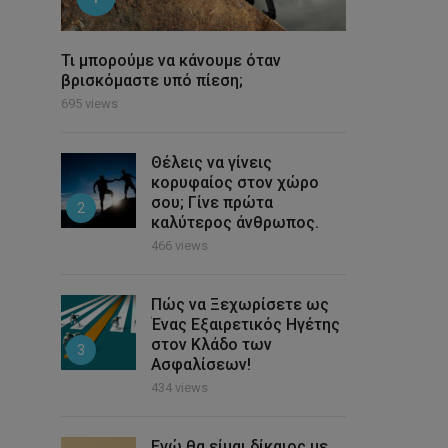
Τι μπορούμε να κάνουμε όταν
βρισκόμαστε υπό πίεση;
695 views
Θέλεις να γίνεις
κορυφαίος στον χώρο
σου; Γίνε πρώτα
2
καλύτερος άνθρωπος.
466 views
Πώς να Ξεχωρίσετε ως
Ένας Εξαιρετικός Ηγέτης
στον Κλάδο των
3
Ασφαλίσεων!
434 views
Εγώ θα είμαι δίκαιος με