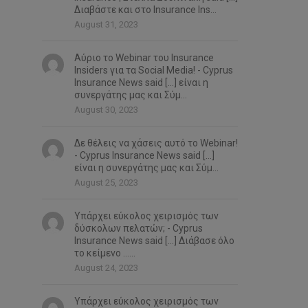
Διαβάστε και στο Insurance Ins...
August 31, 2023
Αύριο το Webinar του Insurance
Insiders για τα Social Media! - Cyprus
Insurance News said […] είναι η
συνεργάτης μας και Σύμ...
August 30, 2023
Δε θέλεις να χάσεις αυτό το Webinar!
- Cyprus Insurance News said […]
είναι η συνεργάτης μας και Σύμ...
August 25, 2023
Υπάρχει εύκολος χειρισμός των
δύσκολων πελατών; - Cyprus
Insurance News said […] Διάβασε όλο
το κείμενο …...
August 24, 2023
Υπάρχει εύκολος χειρισμός των