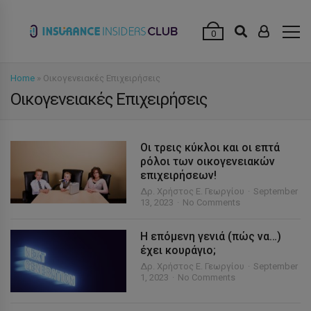
modal-check
0
Home
»
Οικογενειακές Επιχειρήσεις
Οικογενειακές Επιχειρήσεις
Οι τρεις κύκλοι και οι επτά
ρόλοι των οικογενειακών
επιχειρήσεων!
Δρ. Χρήστος Ε. Γεωργίου
September
13, 2023
No Comments
Η επόμενη γενιά (πώς να…)
έχει κουράγιο;
Δρ. Χρήστος Ε. Γεωργίου
September
1, 2023
No Comments