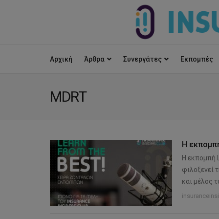
Αρχική
Άρθρα
Συνεργάτες
Εκπομπές
MDRT
Η εκπομπή
Η εκπομπή L
φιλοξενεί 
και μέλος τ
insuranceins