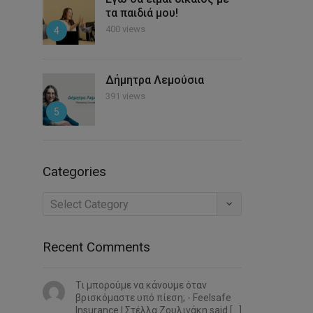
τα παιδιά μου!
400 views
4
Δήμητρα Λεμούσια
391 views
5
Categories
Categories
Recent Comments
Τι μπορούμε να κάνουμε όταν
βρισκόμαστε υπό πίεση; - Feelsafe
Insurance | Στέλλα Ζουλινάκη said […]