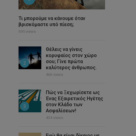
Τι μπορούμε να κάνουμε όταν
βρισκόμαστε υπό πίεση;
695 views
Θέλεις να γίνεις
κορυφαίος στον χώρο
σου; Γίνε πρώτα
2
καλύτερος άνθρωπος.
466 views
Πώς να Ξεχωρίσετε ως
Ένας Εξαιρετικός Ηγέτης
στον Κλάδο των
3
Ασφαλίσεων!
434 views
Εγώ θα είμαι δίκαιος με