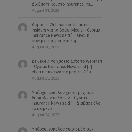
Διαβάστε και στο Insurance Ins...
August 31, 2023
Αύριο το Webinar του Insurance
Insiders για τα Social Media! - Cyprus
Insurance News said […] είναι η
συνεργάτης μας και Σύμ...
August 30, 2023
Δε θέλεις να χάσεις αυτό το Webinar!
- Cyprus Insurance News said […]
είναι η συνεργάτης μας και Σύμ...
August 25, 2023
Υπάρχει εύκολος χειρισμός των
δύσκολων πελατών; - Cyprus
Insurance News said […] Διάβασε όλο
το κείμενο …...
August 24, 2023
Υπάρχει εύκολος χειρισμός των