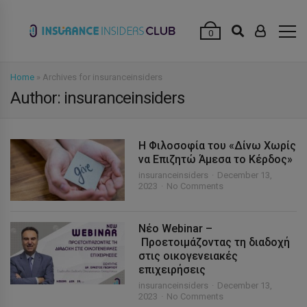
modal-check
0
Home
»
Archives for insuranceinsiders
Author: insuranceinsiders
Η Φιλοσοφία του «Δίνω Xωρίς
να Επιζητώ Άμεσα το Κέρδος»
insuranceinsiders
December 13,
2023
No Comments
Νέο Webinar –
Προετοιμάζοντας τη διαδοχή
στις οικογενειακές
επιχειρήσεις
insuranceinsiders
December 13,
2023
No Comments