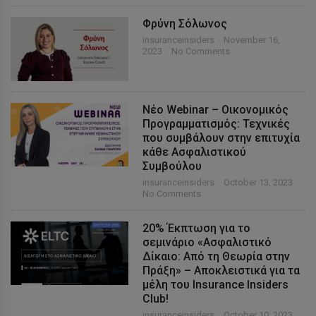
Φρύνη Σόλωνος
insuranceinsiders
November 16,
2023
No Comments
Νέο Webinar – Οικονομικός
Προγραμματισμός: Τεχνικές
που συμβάλουν στην επιτυχία
κάθε Ασφαλιστικού
Συμβούλου
insuranceinsiders
October 13, 2023
No Comments
20% Έκπτωση για το
σεμινάριο «Ασφαλιστικό
Δίκαιο: Από τη Θεωρία στην
Πράξη» – Αποκλειστικά για τα
μέλη του Insurance Insiders
Club!
insuranceinsiders
October 10, 2023