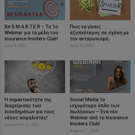
Be S.M.A.R.T.E.R – Το 1ο
Πως να γίνεις
Webinar για τα μέλη του
εξυπνότερος σε σχέση με
Insurance Insiders Club!
τον ανταγωνισμό;
June 9, 2023
June 10, 2023
Η σημαντικότητα της
Social Media το
διαχείρισης των
ισχυρότερο όπλο των
εισοδημάτων για τους
πωλήσεων – Ένα νέο
νέους ασφαλιστές!
Webinar από το Insurance
Insiders Club!
September 22, 2023
August 21, 2023