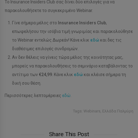
Το Insurance Insiders Club σας δίνει δύο επιλογές για να
παρακολουθήσετε το συγκεκριμένο Webinar.
Γίνε σήμερα μέλος στο
Insurance Insiders Club
,
επωφελήσου την ισόβια τιμή γνωριμίας και παρακολούθησε
το Webinar εντελώς Δωρεάν! Κάνε κλικ
εδώ
και δες τις
διαθέσιμες επιλογές συνδρομών.
Αν δεν θέλεις να γίνεις τώρα μέλος της κοινότητας μας,
μπορείς να παρακολουθήσεις το σεμινάριο καταβάλοντας το
αντίτιμο των
€24,99
. Κάνε κλικ
εδώ
και κλέισε σήμερα τη
δική σου θέση.
Περισσότερες λεπτομέρειες
εδώ
.
Tags:
Webinars
,
Ελλάδα Παλμύρη
Share This Post