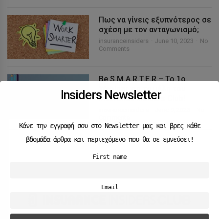
Πως να γίνεις εξυπνότερος σε
σχέση με τον ανταγωνισμό;
insuranceinsiders
June 10, 2023
No
Comments
Be S.M.A.R.T.E.R – Το 1ο
Webinar για τα μέλη του
Insiders Newsletter
Insurance Insiders Club!
insuranceinsiders
June 9, 2023
No
Comments
Κάνε την εγγραφή σου στο Newsletter μας και βρες κάθε
βδομάδα άρθρα και περιεχόμενο που θα σε εμνεύσει!
1
2
First name
Email